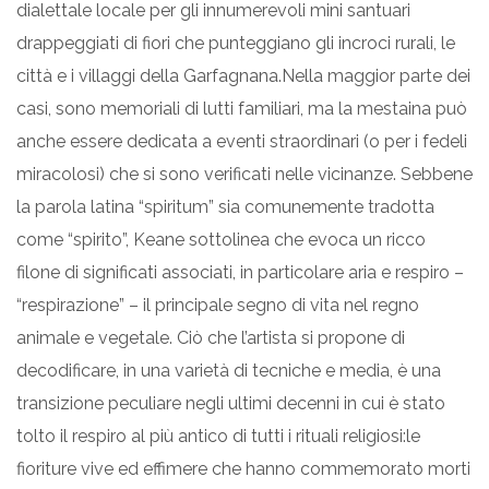
dialettale locale per gli innumerevoli mini santuari
drappeggiati di fiori che punteggiano gli incroci rurali, le
città e i villaggi della Garfagnana.Nella maggior parte dei
casi, sono memoriali di lutti familiari, ma la mestaina può
anche essere dedicata a eventi straordinari (o per i fedeli
miracolosi) che si sono verificati nelle vicinanze. Sebbene
la parola latina “spiritum” sia comunemente tradotta
come “spirito”, Keane sottolinea che evoca un ricco
filone di significati associati, in particolare aria e respiro –
“respirazione” – il principale segno di vita nel regno
animale e vegetale. Ciò che l’artista si propone di
decodificare, in una varietà di tecniche e media, è una
transizione peculiare negli ultimi decenni in cui è stato
tolto il respiro al più antico di tutti i rituali religiosi:le
fioriture vive ed effimere che hanno commemorato morti