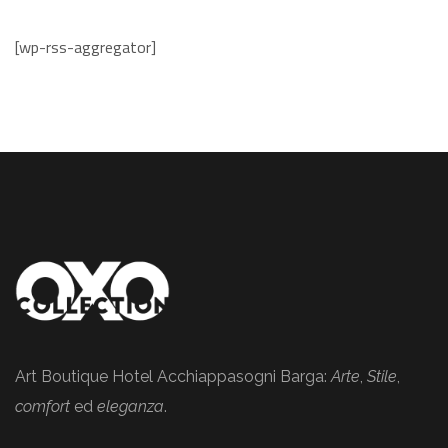
[wp-rss-aggregator]
Art Boutique Hotel Acchiappasogni Barga:
Arte
,
Stile
,
comfort
ed
eleganza
.