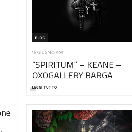
BLOG
16 GIUGNO 2021
“SPIRITUM” – KEANE –
OXOGALLERY BARGA
LEGGI TUTTO
one