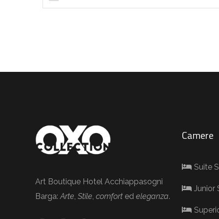
Camere
Suite 
Art Boutique Hotel Acchiappasogni
Junior 
Barga:
Arte
,
Stile
,
comfort
ed
eleganza
.
Superi