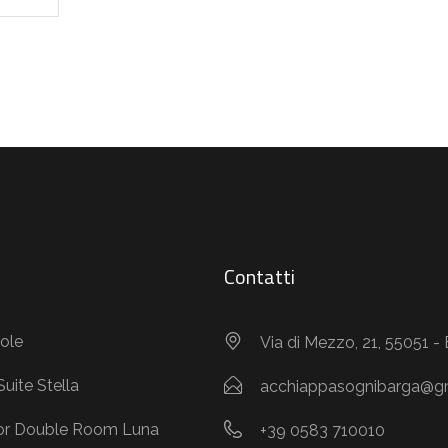
Contatti
Sole
Via di Mezzo, 21, 55051 -
Suite Stella
acchiappasognibarga@g
or Double Room Luna
+39 0583 710010