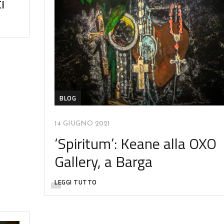
i
BLOG
14 GIUGNO 2021
‘Spiritum’: Keane alla OXO
Gallery, a Barga
LEGGI TUTTO